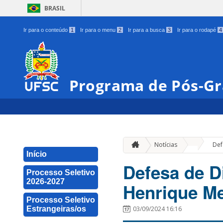
BRASIL
Ir para o conteúdo
1
Ir para o menu
2
Ir para a busca
3
Ir para o rodapé
4
Programa de Pós-Gr
»
Notícias
Def
Início
Defesa de D
Processo Seletivo
2026-2027
Henrique M
Processo Seletivo
Estrangeiras/os
03/09/2024 16:16