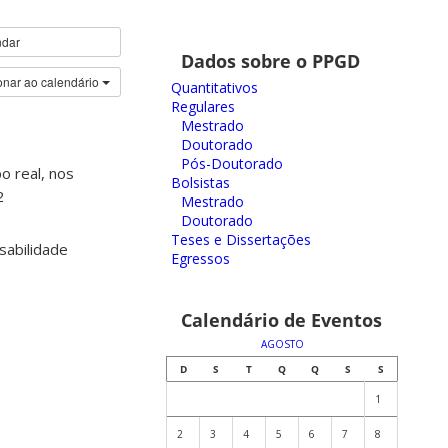
ndar
Dados sobre o PPGD
onar ao calendário
Quantitativos
Regulares
Mestrado
Doutorado
Pós-Doutorado
o real, nos
Bolsistas
2
Mestrado
Doutorado
Teses e Dissertações
sabilidade
Egressos
Calendário de Eventos
AGOSTO
D
S
T
Q
Q
S
S
1
2
3
4
5
6
7
8