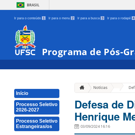
BRASIL
Ir para o conteúdo
1
Ir para o menu
2
Ir para a busca
3
Ir para o rodapé
4
Programa de Pós-Gr
»
Notícias
Def
Início
Defesa de D
Processo Seletivo
2026-2027
Henrique M
Processo Seletivo
Estrangeiras/os
03/09/2024 16:16