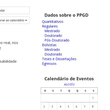
ndar
Dados sobre o PPGD
onar ao calendário
Quantitativos
Regulares
Mestrado
Doutorado
Pós-Doutorado
o real, nos
Bolsistas
2
Mestrado
Doutorado
Teses e Dissertações
sabilidade
Egressos
Calendário de Eventos
AGOSTO
D
S
T
Q
Q
S
S
1
2
3
4
5
6
7
8