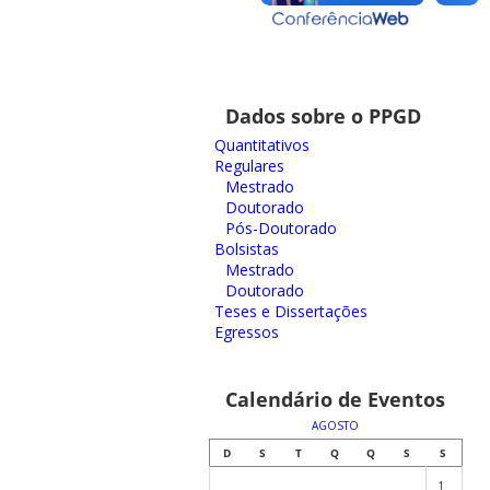
Dados sobre o PPGD
Quantitativos
Regulares
Mestrado
Doutorado
Pós-Doutorado
Bolsistas
Mestrado
Doutorado
Teses e Dissertações
Egressos
Calendário de Eventos
AGOSTO
D
S
T
Q
Q
S
S
1