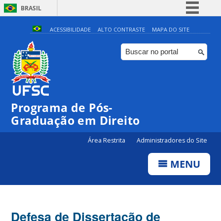
BRASIL
Simplifique!
ACESSIBILIDADE
ALTO CONTRASTE
MAPA DO SITE
Comunica BR
Participe
Acesso à informação
Legislação
Programa de Pós-
Canais
Graduação em Direito
Área Restrita
Administradores do Site
MENU
Defesa de Dissertação de