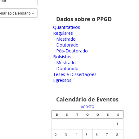
ndar
onar ao calendário
Dados sobre o PPGD
Quantitativos
Regulares
Mestrado
Doutorado
Pós-Doutorado
Bolsistas
Mestrado
Doutorado
Teses e Dissertações
Egressos
Calendário de Eventos
AGOSTO
D
S
T
Q
Q
S
S
1
2
3
4
5
6
7
8