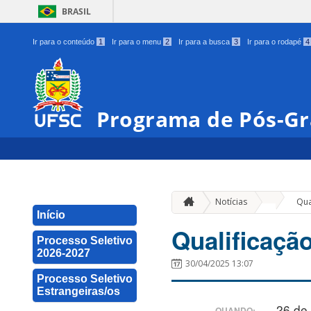
BRASIL
Ir para o conteúdo
1
Ir para o menu
2
Ir para a busca
3
Ir para o rodapé
4
Programa de Pós-Gr
»
Notícias
Qua
Início
Qualificaçã
Processo Seletivo
2026-2027
30/04/2025 13:07
Processo Seletivo
Estrangeiras/os
26 de
QUANDO: