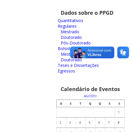
Dados sobre o PPGD
Quantitativos
Regulares
Mestrado
Doutorado
Pós-Doutorado
Bolsistas
Mestrado
Doutorado
Teses e Dissertações
Egressos
Calendário de Eventos
AGOSTO
D
S
T
Q
Q
S
S
1
2
3
4
5
6
7
8