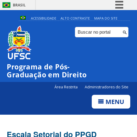
BRASIL
Simplifique!
ACESSIBILIDADE
ALTO CONTRASTE
MAPA DO SITE
Comunica BR
Participe
Acesso à informação
Legislação
Programa de Pós-
Canais
Graduação em Direito
Área Restrita
Administradores do Site
MENU
Escala Setorial do PPGD