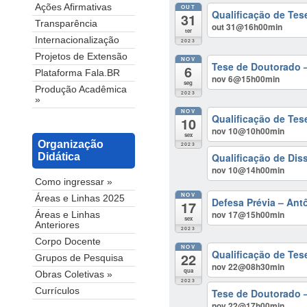
Ações Afirmativas
OUT
Qualificação de Tes
31
Transparência
out 31@16h00min
ter
Internacionalização
2023
Projetos de Extensão
NOV
Tese de Doutorado –
6
Plataforma Fala.BR
nov 6@15h00min
seg
Produção Acadêmica
2023
»
NOV
Qualificação de Tes
10
nov 10@10h00min
sex
Organização
2023
Qualificação de Dis
Didática
nov 10@14h00min
Como ingressar »
NOV
Áreas e Linhas 2025
Defesa Prévia – An
17
nov 17@15h00min
Áreas e Linhas
sex
Anteriores
2023
Corpo Docente
NOV
Qualificação de Te
22
Grupos de Pesquisa
nov 22@08h30min
qua
Obras Coletivas »
2023
Currículos
Tese de Doutorado –
nov 22@17h00min