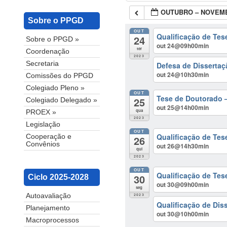
OUTUBRO – NOVEMB
Sobre o PPGD
OUT
Qualificação de Tes
24
Sobre o PPGD »
out 24@09h00min
ter
Coordenação
2023
Secretaria
Defesa de Dissertaç
out 24@10h30min
Comissões do PPGD
Colegiado Pleno »
OUT
Tese de Doutorado – 
25
Colegiado Delegado »
out 25@14h00min
qua
PROEX »
2023
Legislação
OUT
Qualificação de Te
Cooperação e
26
Convênios
out 26@14h30min
qui
2023
OUT
Qualificação de Tes
30
Ciclo 2025-2028
out 30@09h00min
seg
2023
Autoavaliação
Qualificação de Dis
Planejamento
out 30@10h00min
Macroprocessos