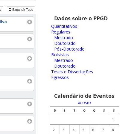
do
Expandir Tudo
Dados sobre o PPGD
ilva
Quantitativos
Regulares
Mestrado
Doutorado
Pós-Doutorado
Bolsistas
Mestrado
Doutorado
Teses e Dissertações
Egressos
Calendário de Eventos
AGOSTO
D
S
T
Q
Q
S
S
1
2
3
4
5
6
7
8