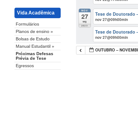
NOV
Vida Acadêmica
Tese de Doutorado 
27
nov 27@09h00min
seg
Formulários
2023
Tese de Doutorado –
Planos de ensino »
nov 27@09h00min
Bolsas de Estudo
Manual Estudantil »
OUTUBRO – NOVEMBR
Próximas Defesas
Prévia de Tese
Egressos