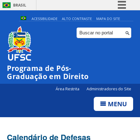
BRASIL
Simplifique!
ACESSIBILIDADE
ALTO CONTRASTE
MAPA DO SITE
Comunica BR
Participe
Acesso à informação
Legislação
Programa de Pós-
Canais
Graduação em Direito
Área Restrita
Administradores do Site
MENU
Calendário de Defesas