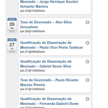
Mestrado – Jorge Henrique Goulart
Schaefer Martins
jun 23@13h30min
JUN
Tese de Doutorado – Alex Silva
26
Gonçalves
seg
jun 26@14h00min
2023
JUN
Qualificação de Dissertação de
27
Mestrado – Paulo Vitor Petris Tambosi
ter
jun 27@08h30min
2023
Qualificação de Dissertação de
Mestrado – Gabriel Souto Silva
jun 27@14h00min
Tese de Doutorado – Paulo Ricardo
Maroso Pereira
jun 27@14h00min
Qualificação de Dissertação de
Mestrado – Fernanda Gadotti Duwe
jun 27@17h00min