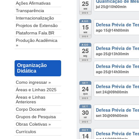
Qualificação de Mes
25
Ações Afirmativas
jul 25@10h00min
sex
Transparência
2025
Internacionalização
AGO
Defesa Prévia de Te
15
Projetos de Extensão
ago 15@14h00min
sex
Plataforma Fala.BR
2025
Produção Acadêmica
»
AGO
Defesa Prévia de Te
25
ago 25@13h30min
seg
2025
Organização
Defesa Prévia de Tes
Didática
ago 25@14h30min
Como ingressar »
SET
Defesa Prévia de Te
24
Áreas e Linhas 2025
set 24@09h00min
qua
Áreas e Linhas
2025
Anteriores
SET
Defesa Prévia de Te
Corpo Docente
30
set 30@09h00min
Grupos de Pesquisa
ter
2025
Obras Coletivas »
OUT
Currículos
Defesa Prévia de Tes
14
out 14@08h30min