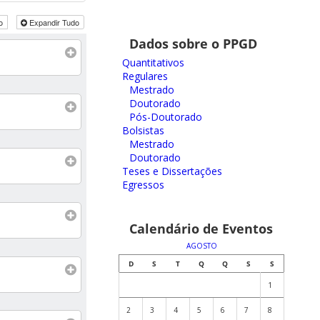
do
Expandir Tudo
Dados sobre o PPGD
Quantitativos
Regulares
Mestrado
Doutorado
Pós-Doutorado
Bolsistas
Mestrado
Doutorado
Teses e Dissertações
Egressos
Calendário de Eventos
AGOSTO
D
S
T
Q
Q
S
S
1
2
3
4
5
6
7
8