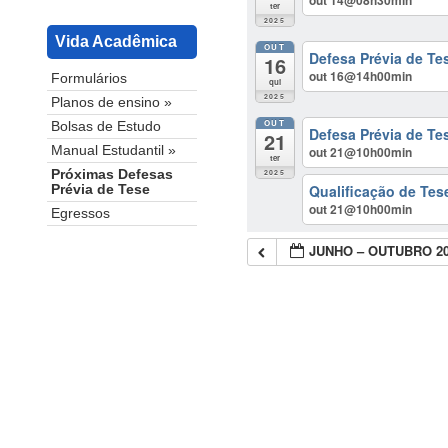
ter
2025
Vida Acadêmica
OUT
Defesa Prévia de Tes
16
out 16@14h00min
Formulários
qui
2025
Planos de ensino »
OUT
Bolsas de Estudo
Defesa Prévia de Te
21
out 21@10h00min
Manual Estudantil »
ter
2025
Próximas Defesas
Qualificação de Tes
Prévia de Tese
out 21@10h00min
Egressos
JUNHO – OUTUBRO 2