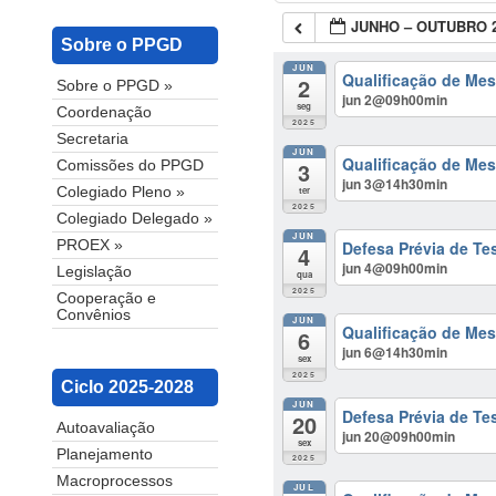
JUNHO – OUTUBRO 
Sobre o PPGD
JUN
Qualificação de Mes
2
Sobre o PPGD »
jun 2@09h00min
seg
Coordenação
2025
Secretaria
JUN
Qualificação de Mes
3
Comissões do PPGD
jun 3@14h30min
ter
Colegiado Pleno »
2025
Colegiado Delegado »
JUN
Defesa Prévia de Te
PROEX »
4
jun 4@09h00min
Legislação
qua
2025
Cooperação e
Convênios
JUN
Qualificação de Mest
6
jun 6@14h30min
sex
2025
Ciclo 2025-2028
JUN
Defesa Prévia de Tes
20
Autoavaliação
jun 20@09h00min
sex
Planejamento
2025
Macroprocessos
JUL