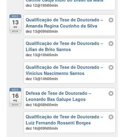
dez 12@16h00min
DEZ
Qualificação de Tese de Doutorado –
13
Amanda Regina Coutinho da Silva
sex
dez 13@09h00min
2024
Qualificação de Tese de Doutorado –
Lílian de Brito Santos
dez 13@10h00min
Qualificação de Tese de Doutorado –
Vinicius Nascimento Santos
dez 13@14h00min
DEZ
Defesa de Tese de Doutorado –
16
Leonardo Bas Galupe Lagos
seg
dez 16@08h00min
2024
Qualificação de Tese de Doutorado –
Luiz Fernando Rossetti Borges
dez 16@09h00min