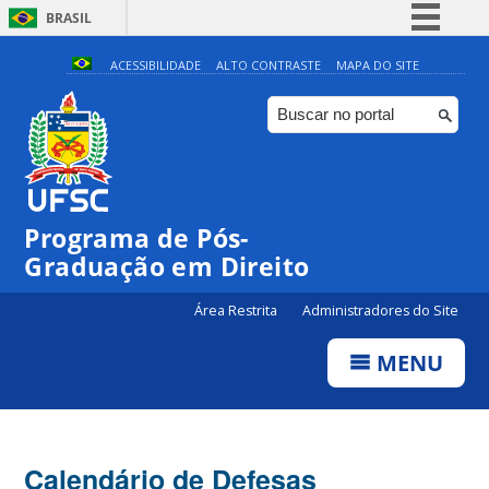
BRASIL
Simplifique!
ACESSIBILIDADE
ALTO CONTRASTE
MAPA DO SITE
Comunica BR
Participe
Acesso à informação
Legislação
Programa de Pós-
Canais
Graduação em Direito
Área Restrita
Administradores do Site
MENU
Calendário de Defesas