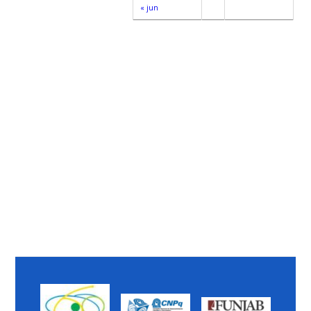
« jun