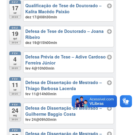
DEZ
Qualificação de Tese de Doutorado –
17
Kalita Macêdo Paixão
ter
dez 17@08h30min
2024
DEZ
Defesa de Tese de Doutorado – Joana
19
Ribeiro
qui
dez 19@15h00min
2024
FEV
Defesa Prévia de Tese – Adive Cardoso
4
Ferreira Júnior
ter
fev 4@10h00min
2025
FEV
Defesa de Dissertação de Mestrado –
11
Thiago Barbosa Lacerda
ter
fev 11@14h00min
2025
FEV
Defesa de Dissertação de Mestrado –
24
Guilherme Baggio Costa
seg
fev 24@09h30min
2025
FEV
Defesa de Dissertação de Mestrado –