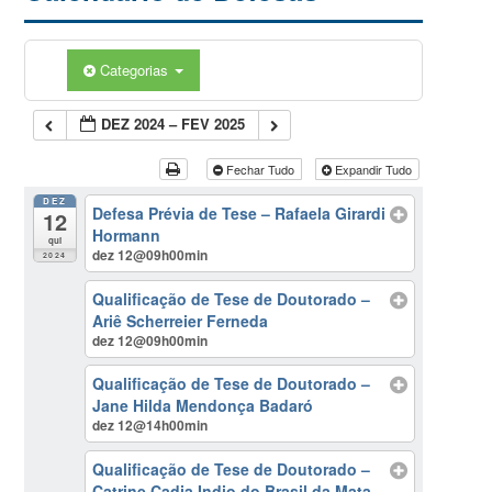
Categorias
DEZ 2024 – FEV 2025
Fechar Tudo
Expandir Tudo
DEZ
Defesa Prévia de Tese – Rafaela Girardi
12
Hormann
qui
dez 12@09h00min
2024
Qualificação de Tese de Doutorado –
Ariê Scherreier Ferneda
dez 12@09h00min
Qualificação de Tese de Doutorado –
Jane Hilda Mendonça Badaró
dez 12@14h00min
Qualificação de Tese de Doutorado –
Catrine Cadja Indio do Brasil da Mata