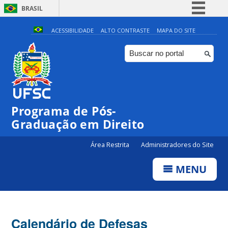
BRASIL
Simplifique!
ACESSIBILIDADE
ALTO CONTRASTE
MAPA DO SITE
Comunica BR
Participe
Acesso à informação
Legislação
Programa de Pós-
Canais
Graduação em Direito
Área Restrita
Administradores do Site
MENU
Calendário de Defesas