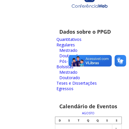
Dados sobre o PPGD
Quantitativos
Regulares
Mestrado
Doutorado
Pós-Doutorado
Bolsistas
Mestrado
Doutorado
Teses e Dissertações
Egressos
Calendário de Eventos
AGOSTO
D
S
T
Q
Q
S
S
1