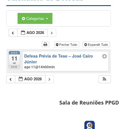
Categorias
AGO 2026
Fechar Tudo
Expandir Tudo
AGO
Defesa Prévia de Tese – José Cairo
11
Júnior
ter
ago 11@14h00min
2026
AGO 2026
Sala de Reuniões PPGD