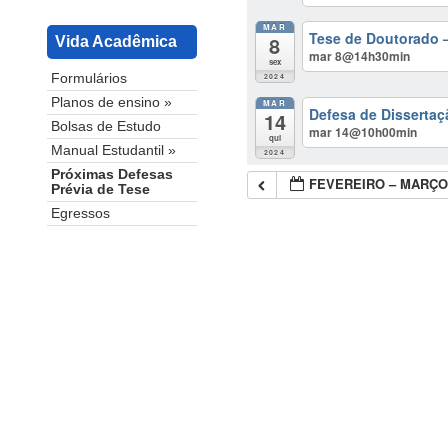
MAR
Tese de Doutorado –
8
Vida Acadêmica
mar 8@14h30min
sex
2024
Formulários
Planos de ensino »
MAR
Defesa de Dissertaç
14
Bolsas de Estudo
mar 14@10h00min
qui
Manual Estudantil »
2024
Próximas Defesas
FEVEREIRO – MARÇO
Prévia de Tese
Egressos