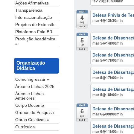
fev 28@10h00min
Ações Afirmativas
Transparência
MAR
Defesa Prévia de Te
4
Internacionalização
mar 4@13h30min
seg
Projetos de Extensão
2024
Plataforma Fala.BR
MAR
Defesa de Dissertaç
5
Produção Acadêmica
mar 5@14h00min
»
ter
2024
Defesa de Dissertaç
mar 5@17h00min
Organização
Didática
Defesa de Dissertaç
mar 5@17h00min
Como ingressar »
Áreas e Linhas 2025
Defesa de Disserta
Áreas e Linhas
mar 5@18h00min
Anteriores
Corpo Docente
MAR
Defesa de Dissertaç
6
Grupos de Pesquisa
mar 6@09h00min
qua
Obras Coletivas »
2024
Defesa de Dissertaç
Currículos
mar 6@11h00min