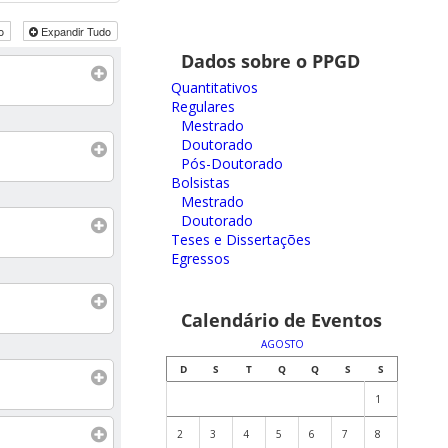
do
Expandir Tudo
Dados sobre o PPGD
Quantitativos
Regulares
Mestrado
Doutorado
Pós-Doutorado
Bolsistas
Mestrado
Doutorado
Teses e Dissertações
Egressos
Calendário de Eventos
AGOSTO
D
S
T
Q
Q
S
S
1
2
3
4
5
6
7
8