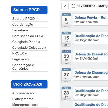
FEVEREIRO – MARÇ
Sobre o PPGD
FEV
Defesa Prévia – Ron
8
Sobre o PPGD »
fev 8@14h30min
qui
Coordenação
2024
Secretaria
FEV
Qualificação de Dis
15
Comissões do PPGD
fev 15@09h00min
qui
Colegiado Pleno »
2024
Colegiado Delegado »
FEV
Defesa de Dissertaç
PROEX »
23
fev 23@10h00min
Legislação
sex
2024
Cooperação e
Convênios
FEV
Defesa de Dissertaç
27
fev 27@19h30min
ter
2024
Ciclo 2025-2028
FEV
Qualificação de Dis
28
Autoavaliação
fev 28@09h00min
qua
Planejamento
2024
Qualificação de Dis
Macroprocessos