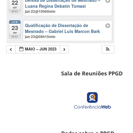
Defesa de Dissertação de Mestrado –
22
Luana Regina Debatin Tomasi
qui
jun 22@10h00min
2023
JUN
Qualificação de Dissertação de
23
Mestrado – Gabriel Luis Marcon Bark
sex
jun 23@08h15min
2023
MAIO – JUN 2023
Sala de Reuniões PPGD