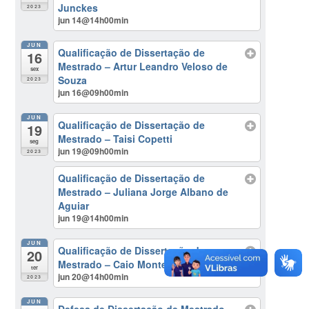
Junckes
2023
jun 14@14h00min
JUN
Qualificação de Dissertação de
16
Mestrado – Artur Leandro Veloso de
sex
Souza
2023
jun 16@09h00min
JUN
Qualificação de Dissertação de
19
Mestrado – Taisi Copetti
seg
jun 19@09h00min
2023
Qualificação de Dissertação de
Mestrado – Juliana Jorge Albano de
Aguiar
jun 19@14h00min
JUN
Qualificação de Dissertação de
20
Mestrado – Caio Monteiro Mota Lima
ter
jun 20@14h00min
2023
JUN