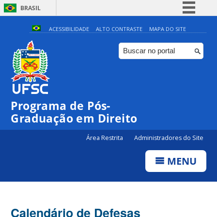
BRASIL
Simplifique!
ACESSIBILIDADE
ALTO CONTRASTE
MAPA DO SITE
Comunica BR
Participe
Acesso à informação
Legislação
Programa de Pós-
Canais
Graduação em Direito
Área Restrita
Administradores do Site
MENU
Calendário de Defesas