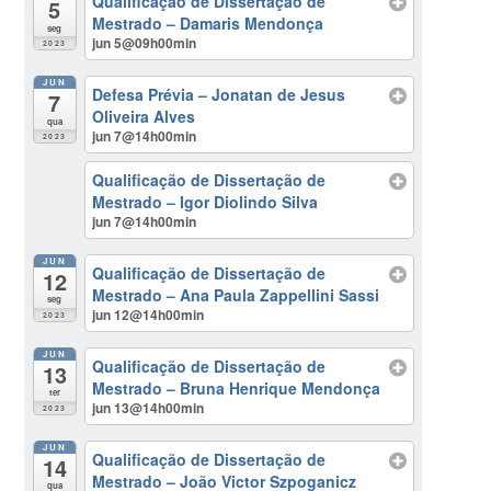
Qualificação de Dissertação de
5
Mestrado – Damaris Mendonça
seg
jun 5@09h00min
2023
JUN
Defesa Prévia – Jonatan de Jesus
7
Oliveira Alves
qua
jun 7@14h00min
2023
Qualificação de Dissertação de
Mestrado – Igor Diolindo Silva
jun 7@14h00min
JUN
Qualificação de Dissertação de
12
Mestrado – Ana Paula Zappellini Sassi
seg
jun 12@14h00min
2023
JUN
Qualificação de Dissertação de
13
Mestrado – Bruna Henrique Mendonça
ter
jun 13@14h00min
2023
JUN
Qualificação de Dissertação de
14
Mestrado – João Victor Szpoganicz
qua