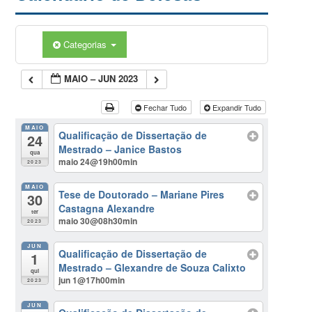
Categorias
MAIO – JUN 2023
Fechar Tudo
Expandir Tudo
MAIO
Qualificação de Dissertação de
24
Mestrado – Janice Bastos
qua
maio 24@19h00min
2023
MAIO
Tese de Doutorado – Mariane Pires
30
Castagna Alexandre
ter
maio 30@08h30min
2023
JUN
Qualificação de Dissertação de
1
Mestrado – Glexandre de Souza Calixto
qui
jun 1@17h00min
2023
JUN