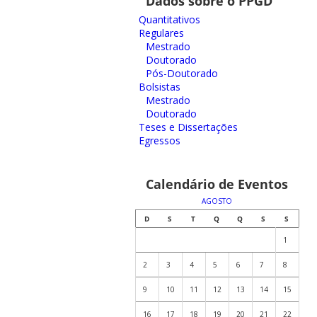
Dados sobre o PPGD
Quantitativos
Regulares
Mestrado
Doutorado
Pós-Doutorado
Bolsistas
Mestrado
Doutorado
Teses e Dissertações
Egressos
Calendário de Eventos
AGOSTO
D
S
T
Q
Q
S
S
1
2
3
4
5
6
7
8
9
10
11
12
13
14
15
16
17
18
19
20
21
22