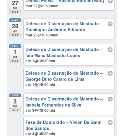
Defesa Prévia – Amanda Karolini Burg
27
mar 27@09h00min
qua
2024
MAR
Defesa de Dissertação de Mestrado –
28
Domingos Amândio Eduardo
qui
mar 28@16h30min
2024
ABR
Defesa de Dissertação de Mestrado –
1
Iara Maria Machado Lopes
seg
abr 1@13h30min
2024
Defesa de Dissertação de Mestrado –
George Brito Castro de Lima
abr 1@14h00min
ABR
Defesa de Dissertação de Mestrado –
3
Isabela Fernandes da Silva
qua
abr 3@13h00min
2024
Tese de Doutorado – Vívian De Gann
dos Santos
abr 3@16h00min