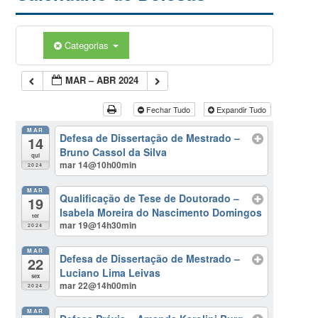
Categorias
MAR – ABR 2024
Fechar Tudo
Expandir Tudo
MAR
Defesa de Dissertação de Mestrado –
14
Bruno Cassol da Silva
qui
mar 14@10h00min
2024
MAR
Qualificação de Tese de Doutorado –
19
Isabela Moreira do Nascimento Domingos
ter
mar 19@14h30min
2024
MAR
Defesa de Dissertação de Mestrado –
22
Luciano Lima Leivas
sex
mar 22@14h00min
2024
MAR