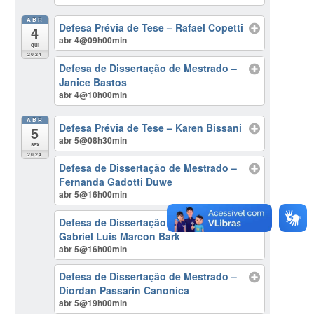
ABR
Defesa Prévia de Tese – Rafael Copetti
4
abr 4@09h00min
qui
2024
Defesa de Dissertação de Mestrado –
Janice Bastos
abr 4@10h00min
ABR
Defesa Prévia de Tese – Karen Bissani
5
abr 5@08h30min
sex
2024
Defesa de Dissertação de Mestrado –
Fernanda Gadotti Duwe
abr 5@16h00min
Defesa de Dissertação de Mestrado –
Gabriel Luis Marcon Bark
abr 5@16h00min
Defesa de Dissertação de Mestrado –
Diordan Passarin Canonica
abr 5@19h00min