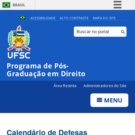
BRASIL
Simplifique!
ACESSIBILIDADE
ALTO CONTRASTE
MAPA DO SITE
Comunica BR
Participe
Acesso à informação
Legislação
Programa de Pós-
Canais
Graduação em Direito
Área Restrita
Administradores do Site
MENU
Calendário de Defesas