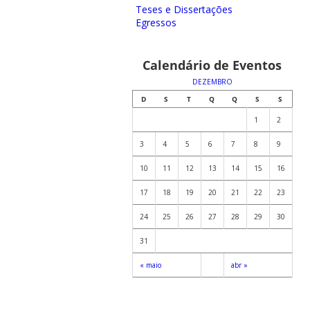
Teses e Dissertações
Egressos
Calendário de Eventos
DEZEMBRO
D
S
T
Q
Q
S
S
1
2
3
4
5
6
7
8
9
10
11
12
13
14
15
16
17
18
19
20
21
22
23
24
25
26
27
28
29
30
31
« maio
abr »