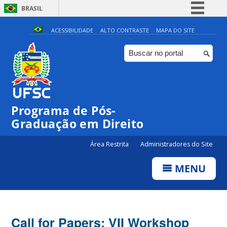
BRASIL
Simplifique!
ACESSIBILIDADE
ALTO CONTRASTE
MAPA DO SITE
Comunica BR
Participe
Acesso à informação
Legislação
Programa de Pós-
Canais
Graduação em Direito
Área Restrita
Administradores do Site
MENU
Call for Papers: VII Workshop