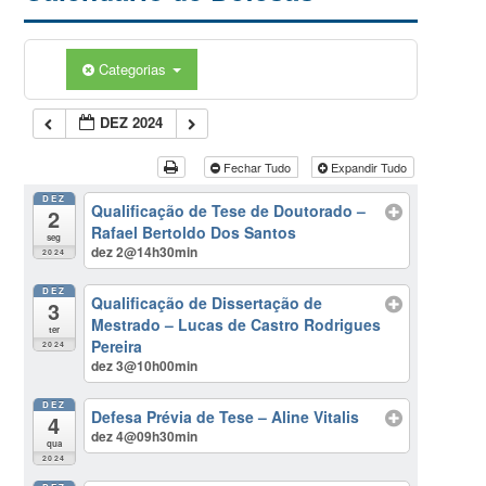
Categorias
DEZ 2024
Fechar Tudo
Expandir Tudo
DEZ
Qualificação de Tese de Doutorado –
2
Rafael Bertoldo Dos Santos
seg
dez 2@14h30min
2024
DEZ
Qualificação de Dissertação de
3
Mestrado – Lucas de Castro Rodrigues
ter
Pereira
2024
dez 3@10h00min
DEZ
Defesa Prévia de Tese – Aline Vitalis
4
dez 4@09h30min
qua
2024