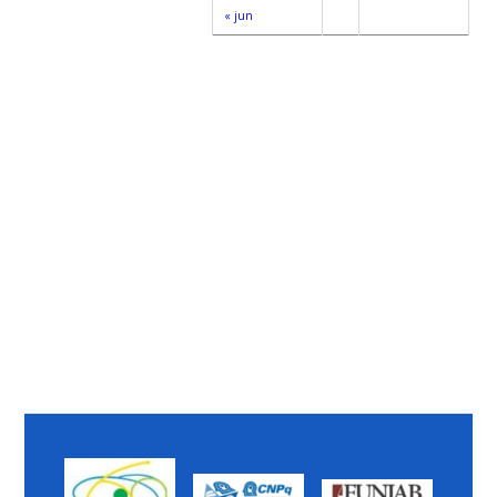
« jun