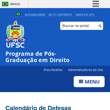
BRASIL
Simplifique!
ACESSIBILIDADE
ALTO CONTRASTE
MAPA DO SITE
Comunica BR
Participe
Acesso à informação
Legislação
Programa de Pós-
Canais
Graduação em Direito
Área Restrita
Administradores do Site
MENU
Calendário de Defesas