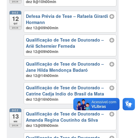
dez 9@10h00min
2024
DEZ
Defesa Prévia de Tese – Rafaela Girardi
12
Hormann
qui
dez 12@09h00min
2024
Qualificação de Tese de Doutorado –
Ariê Scherreier Ferneda
dez 12@09h00min
Qualificação de Tese de Doutorado –
Jane Hilda Mendonça Badaró
dez 12@14h00min
Qualificação de Tese de Doutorado –
Catrine Cadja Indio do Brasil da Mata
dez 12@16h00min
DEZ
Qualificação de Tese de Doutorado –
13
Amanda Regina Coutinho da Silva
sex
dez 13@09h00min
2024
Qualificação de Tese de Doutorado –