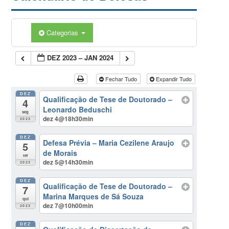
Categorias
DEZ 2023 – JAN 2024
Fechar Tudo
Expandir Tudo
DEZ
Qualificação de Tese de Doutorado –
4
Leonardo Beduschi
seg
dez 4@18h30min
2023
DEZ
Defesa Prévia – Maria Cezilene Araujo
5
de Morais
ter
dez 5@14h30min
2023
DEZ
Qualificação de Tese de Doutorado –
7
Marina Marques de Sá Souza
qui
dez 7@10h00min
2023
DEZ