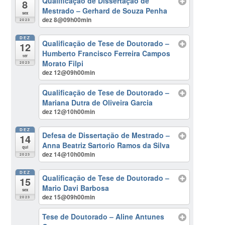
Qualificação de Dissertação de
8
Mestrado – Gerhard de Souza Penha
sex
dez 8@09h00min
2023
DEZ
Qualificação de Tese de Doutorado –
12
Humberto Francisco Ferreira Campos
ter
Morato Filpi
2023
dez 12@09h00min
Qualificação de Tese de Doutorado –
Mariana Dutra de Oliveira Garcia
dez 12@10h00min
DEZ
Defesa de Dissertação de Mestrado –
14
Anna Beatriz Sartorio Ramos da Silva
qui
dez 14@10h00min
2023
DEZ
Qualificação de Tese de Doutorado –
15
Mario Davi Barbosa
sex
dez 15@09h00min
2023
Tese de Doutorado – Aline Antunes