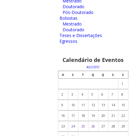
Mestrado
Doutorado
Pós-Doutorado
Bolsistas
Mestrado
Doutorado
Teses e Dissertações
Egressos
Calendário de Eventos
AGOSTO
D
S
T
Q
Q
S
S
1
2
3
4
5
6
7
8
9
10
11
12
13
14
15
16
17
18
19
20
21
22
23
24
25
26
27
28
29