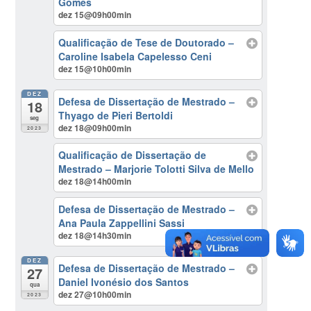
Gomes
dez 15@09h00min
Qualificação de Tese de Doutorado –
Caroline Isabela Capelesso Ceni
dez 15@10h00min
DEZ
Defesa de Dissertação de Mestrado –
18
Thyago de Pieri Bertoldi
seg
dez 18@09h00min
2023
Qualificação de Dissertação de
Mestrado – Marjorie Tolotti Silva de Mello
dez 18@14h00min
Defesa de Dissertação de Mestrado –
Ana Paula Zappellini Sassi
dez 18@14h30min
DEZ
Defesa de Dissertação de Mestrado –
27
Daniel Ivonésio dos Santos
qua
dez 27@10h00min
2023