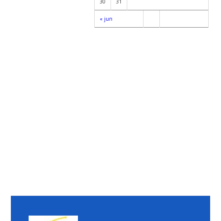
30
31
« jun