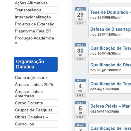
Ações Afirmativas
NOV
Transparência
Tese de Doutorado –
29
nov 29@09h00min
Internacionalização
qua
2023
Projetos de Extensão
Defesa de Dissertaç
Plataforma Fala.BR
nov 29@11h00min
Produção Acadêmica
»
NOV
Qualificação de Tes
30
nov 30@14h30min
qui
2023
Organização
Qualificação de Dis
Didática
nov 30@17h00min
Como ingressar »
DEZ
Qualificação de Te
4
Áreas e Linhas 2025
dez 4@18h30min
seg
Áreas e Linhas
2023
Anteriores
DEZ
Corpo Docente
Defesa Prévia – Mar
5
Grupos de Pesquisa
dez 5@14h30min
ter
Obras Coletivas »
2023
Currículos
DEZ
Qualificação de Te
7