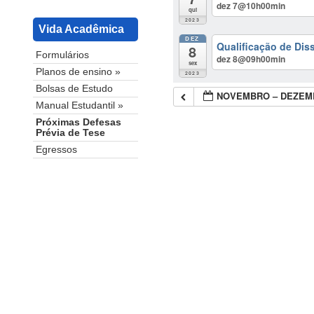
dez 7@10h00min
qui
2023
Vida Acadêmica
DEZ
Qualificação de Dis
8
Formulários
dez 8@09h00min
sex
Planos de ensino »
2023
Bolsas de Estudo
NOVEMBRO – DEZEM
Manual Estudantil »
Próximas Defesas
Prévia de Tese
Egressos