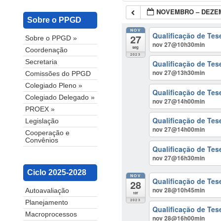
NOVEMBRO – DEZE
Sobre o PPGD
NOV
Qualificação de Tes
27
Sobre o PPGD »
nov 27@10h30min
seg
Coordenação
2023
Secretaria
Qualificação de Tes
nov 27@13h30min
Comissões do PPGD
Colegiado Pleno »
Qualificação de Tes
Colegiado Delegado »
nov 27@14h00min
PROEX »
Qualificação de Te
Legislação
nov 27@14h00min
Cooperação e
Convênios
Qualificação de Tes
nov 27@16h30min
Ciclo 2025-2028
NOV
Qualificação de Tes
28
nov 28@10h45min
Autoavaliação
ter
2023
Planejamento
Qualificação de Tes
Macroprocessos
nov 28@16h00min