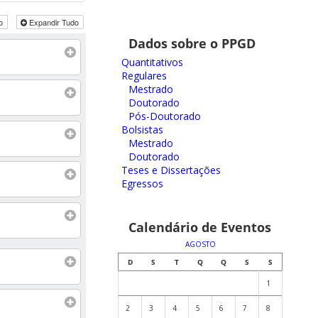
do
Expandir Tudo
Dados sobre o PPGD
Quantitativos
Regulares
Mestrado
Doutorado
Pós-Doutorado
Bolsistas
Mestrado
Doutorado
Teses e Dissertações
Egressos
Calendário de Eventos
AGOSTO
D
S
T
Q
Q
S
S
1
2
3
4
5
6
7
8