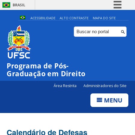
BRASIL
Simplifique!
ACESSIBILIDADE
ALTO CONTRASTE
MAPA DO SITE
Comunica BR
Participe
Acesso à informação
Legislação
Programa de Pós-
Canais
Graduação em Direito
Área Restrita
Administradores do Site
MENU
Calendário de Defesas