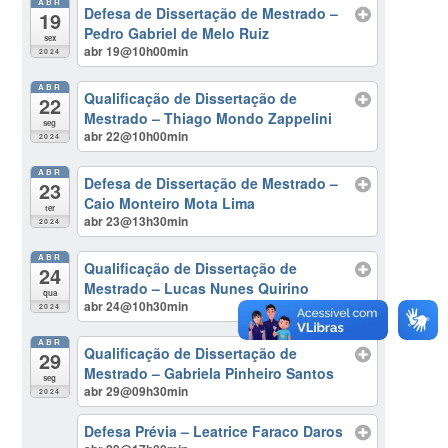
ABR
Defesa de Dissertação de Mestrado –
19
Pedro Gabriel de Melo Ruiz
sex
abr 19@10h00min
2024
ABR
Qualificação de Dissertação de
22
Mestrado – Thiago Mondo Zappelini
seg
abr 22@10h00min
2024
ABR
Defesa de Dissertação de Mestrado –
23
Caio Monteiro Mota Lima
ter
abr 23@13h30min
2024
ABR
Qualificação de Dissertação de
24
Mestrado – Lucas Nunes Quirino
qua
abr 24@10h30min
2024
ABR
Qualificação de Dissertação de
29
Mestrado – Gabriela Pinheiro Santos
seg
abr 29@09h30min
2024
Defesa Prévia – Leatrice Faraco Daros