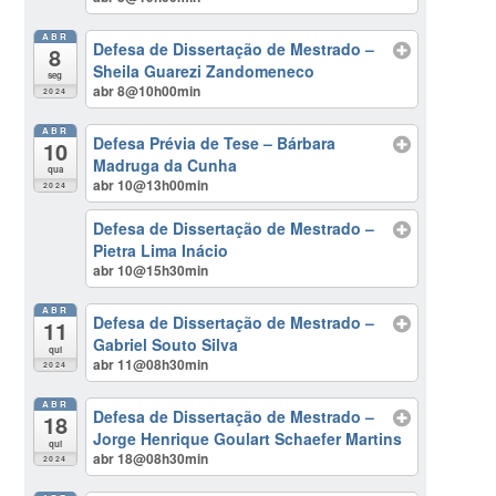
ABR
Defesa de Dissertação de Mestrado –
8
Sheila Guarezi Zandomeneco
seg
abr 8@10h00min
2024
ABR
Defesa Prévia de Tese – Bárbara
10
Madruga da Cunha
qua
abr 10@13h00min
2024
Defesa de Dissertação de Mestrado –
Pietra Lima Inácio
abr 10@15h30min
ABR
Defesa de Dissertação de Mestrado –
11
Gabriel Souto Silva
qui
abr 11@08h30min
2024
ABR
Defesa de Dissertação de Mestrado –
18
Jorge Henrique Goulart Schaefer Martins
qui
abr 18@08h30min
2024