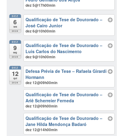
dez 5@17h00min
DEZ
Qualificação de Tese de Doutorado –
6
José Cairo Junior
sex
dez 6@10h00min
2024
DEZ
Qualificação de Tese de Doutorado –
9
Luis Carlos do Nascimento
seg
dez 9@10h00min
2024
DEZ
Defesa Prévia de Tese – Rafaela Girardi
12
Hormann
qui
dez 12@09h00min
2024
Qualificação de Tese de Doutorado –
Ariê Scherreier Ferneda
dez 12@09h00min
Qualificação de Tese de Doutorado –
Jane Hilda Mendonça Badaró
dez 12@14h00min