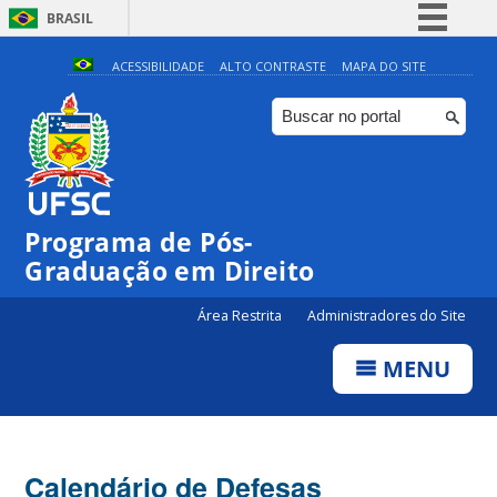
BRASIL
Simplifique!
ACESSIBILIDADE
ALTO CONTRASTE
MAPA DO SITE
Comunica BR
Participe
Acesso à informação
Legislação
Programa de Pós-
Canais
Graduação em Direito
Área Restrita
Administradores do Site
MENU
Calendário de Defesas