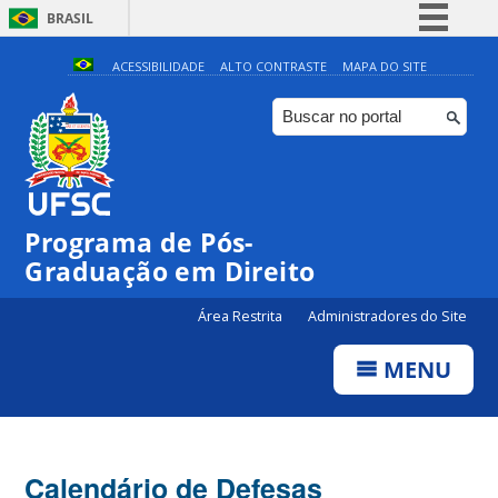
BRASIL
Simplifique!
ACESSIBILIDADE
ALTO CONTRASTE
MAPA DO SITE
Comunica BR
Participe
Acesso à informação
Legislação
Programa de Pós-
Canais
Graduação em Direito
Área Restrita
Administradores do Site
MENU
Calendário de Defesas