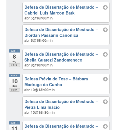
Defesa de Dissertação de Mestrado –
Gabriel Luis Marcon Bark
abr 5@16h00min
Defesa de Dissertação de Mestrado –
Diordan Passarin Canonica
abr 5@19h00min
ABR
Defesa de Dissertação de Mestrado –
8
Sheila Guarezi Zandomeneco
seg
abr 8@10h00min
2024
ABR
Defesa Prévia de Tese – Bárbara
10
Madruga da Cunha
qua
abr 10@13h00min
2024
Defesa de Dissertação de Mestrado –
Pietra Lima Inácio
abr 10@15h30min
ABR
Defesa de Dissertação de Mestrado –
11