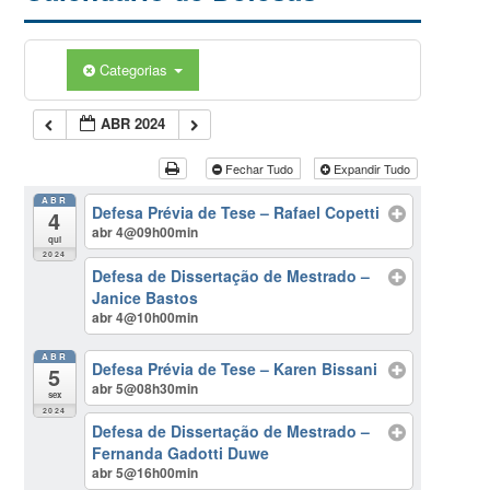
Categorias
ABR 2024
Fechar Tudo
Expandir Tudo
ABR
Defesa Prévia de Tese – Rafael Copetti
4
abr 4@09h00min
qui
2024
Defesa de Dissertação de Mestrado –
Janice Bastos
abr 4@10h00min
ABR
Defesa Prévia de Tese – Karen Bissani
5
abr 5@08h30min
sex
2024
Defesa de Dissertação de Mestrado –
Fernanda Gadotti Duwe
abr 5@16h00min