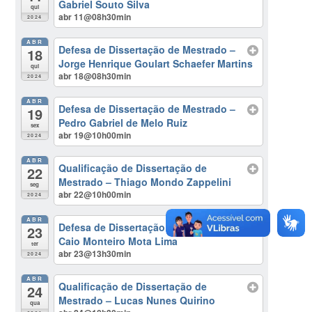
Gabriel Souto Silva
qui
abr 11@08h30min
2024
ABR
Defesa de Dissertação de Mestrado –
18
Jorge Henrique Goulart Schaefer Martins
qui
abr 18@08h30min
2024
ABR
Defesa de Dissertação de Mestrado –
19
Pedro Gabriel de Melo Ruiz
sex
abr 19@10h00min
2024
ABR
Qualificação de Dissertação de
22
Mestrado – Thiago Mondo Zappelini
seg
abr 22@10h00min
2024
ABR
Defesa de Dissertação de Mestrado –
23
Caio Monteiro Mota Lima
ter
abr 23@13h30min
2024
ABR
Qualificação de Dissertação de
24
Mestrado – Lucas Nunes Quirino
qua