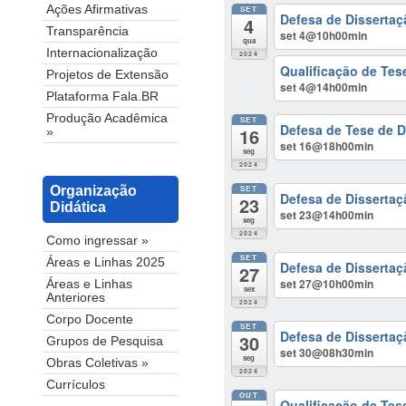
Ações Afirmativas
SET
Defesa de Disserta
4
Transparência
set 4@10h00min
qua
Internacionalização
2024
Qualificação de Tes
Projetos de Extensão
set 4@14h00min
Plataforma Fala.BR
Produção Acadêmica
SET
Defesa de Tese de D
16
»
set 16@18h00min
seg
2024
SET
Organização
Defesa de Dissertaç
23
Didática
set 23@14h00min
seg
2024
Como ingressar »
SET
Áreas e Linhas 2025
Defesa de Disserta
27
set 27@10h00min
Áreas e Linhas
sex
Anteriores
2024
Corpo Docente
SET
Defesa de Disserta
30
Grupos de Pesquisa
set 30@08h30min
seg
Obras Coletivas »
2024
Currículos
OUT
Qualificação de Tes