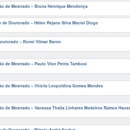
ção de Mestrado – Bruna Henrique Mendonça
e de Doutorado – Hélen Rejane Silva Maciel Diogo
outorado – Ronei Vilmar Baron
ão de Mestrado – Paulo Vitor Petris Tambosi
ção de Mestrado – Vitória Leopoldina Gomes Mendes
ção de Mestrado – Vanessa Thalia Linhares Medeiros Ramos Hau
e de Doutorado – Márcio André Sachet