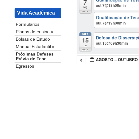
7
out 7@18h00min
seg
2024
Vida Acadêmica
Qualificação de Tes
out 7@19h00min
Formulários
Planos de ensino »
OUT
Defesa de Dissertaç
15
Bolsas de Estudo
out 15@09h30min
ter
Manual Estudantil »
2024
Próximas Defesas
AGOSTO – OUTUBRO 
Prévia de Tese
Egressos