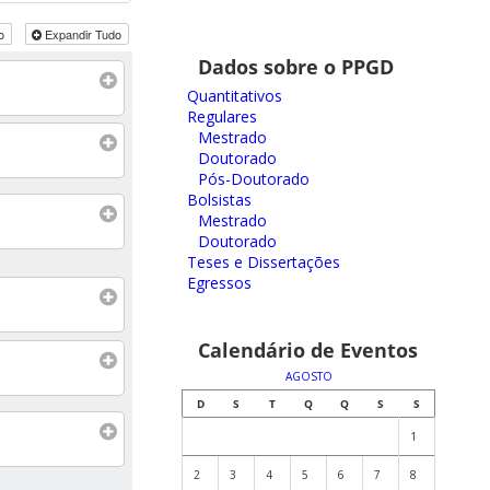
do
Expandir Tudo
Dados sobre o PPGD
Quantitativos
Regulares
Mestrado
Doutorado
Pós-Doutorado
Bolsistas
Mestrado
Doutorado
Teses e Dissertações
Egressos
Calendário de Eventos
AGOSTO
D
S
T
Q
Q
S
S
1
2
3
4
5
6
7
8