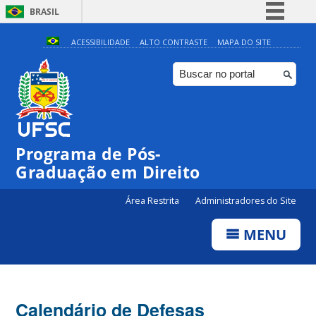
BRASIL
Simplifique!
ACESSIBILIDADE
ALTO CONTRASTE
MAPA DO SITE
Comunica BR
Participe
Acesso à informação
Legislação
Programa de Pós-
Canais
Graduação em Direito
Área Restrita
Administradores do Site
MENU
Calendário de Defesas