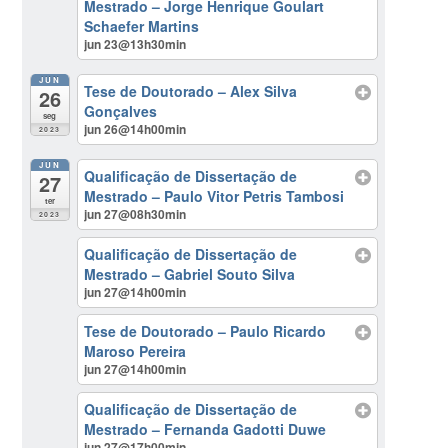
Mestrado – Jorge Henrique Goulart
Schaefer Martins
jun 23@13h30min
JUN
Tese de Doutorado – Alex Silva
26
Gonçalves
seg
jun 26@14h00min
2023
JUN
Qualificação de Dissertação de
27
Mestrado – Paulo Vitor Petris Tambosi
ter
jun 27@08h30min
2023
Qualificação de Dissertação de
Mestrado – Gabriel Souto Silva
jun 27@14h00min
Tese de Doutorado – Paulo Ricardo
Maroso Pereira
jun 27@14h00min
Qualificação de Dissertação de
Mestrado – Fernanda Gadotti Duwe
jun 27@17h00min