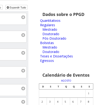
do
Expandir Tudo
Dados sobre o PPGD
Quantitativos
Regulares
Mestrado
Doutorado
Pós-Doutorado
Bolsistas
Mestrado
Doutorado
Teses e Dissertações
Egressos
Calendário de Eventos
AGOSTO
D
S
T
Q
Q
S
S
1
2
3
4
5
6
7
8