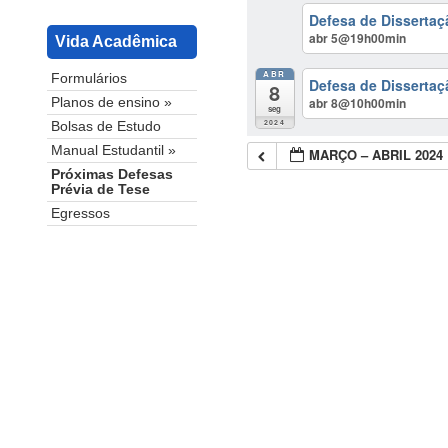
Defesa de Dissertaç
abr 5@19h00min
Vida Acadêmica
ABR
Formulários
Defesa de Disserta
8
abr 8@10h00min
Planos de ensino »
seg
2024
Bolsas de Estudo
Manual Estudantil »
MARÇO – ABRIL 2024
Próximas Defesas
Prévia de Tese
Egressos