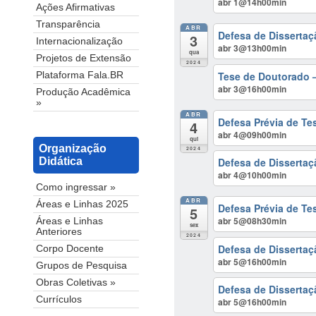
abr 1@14h00min
Ações Afirmativas
Transparência
ABR
Defesa de Dissertaç
3
Internacionalização
abr 3@13h00min
qua
Projetos de Extensão
2024
Tese de Doutorado 
Plataforma Fala.BR
abr 3@16h00min
Produção Acadêmica
»
ABR
Defesa Prévia de Tes
4
abr 4@09h00min
qui
Organização
2024
Defesa de Dissertaç
Didática
abr 4@10h00min
Como ingressar »
ABR
Áreas e Linhas 2025
Defesa Prévia de Te
5
abr 5@08h30min
Áreas e Linhas
sex
Anteriores
2024
Defesa de Disserta
Corpo Docente
abr 5@16h00min
Grupos de Pesquisa
Obras Coletivas »
Defesa de Dissertaç
Currículos
abr 5@16h00min