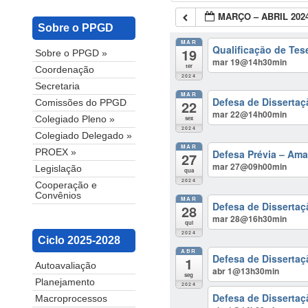
MARÇO – ABRIL 202
Sobre o PPGD
MAR
Qualificação de Te
19
Sobre o PPGD »
mar 19@14h30min
ter
Coordenação
2024
Secretaria
MAR
Defesa de Dissertaç
22
Comissões do PPGD
mar 22@14h00min
sex
Colegiado Pleno »
2024
Colegiado Delegado »
MAR
Defesa Prévia – Ama
PROEX »
27
mar 27@09h00min
Legislação
qua
2024
Cooperação e
Convênios
MAR
Defesa de Disserta
28
mar 28@16h30min
qui
2024
Ciclo 2025-2028
ABR
Defesa de Dissertaç
1
Autoavaliação
abr 1@13h30min
seg
Planejamento
2024
Defesa de Dissertaç
Macroprocessos