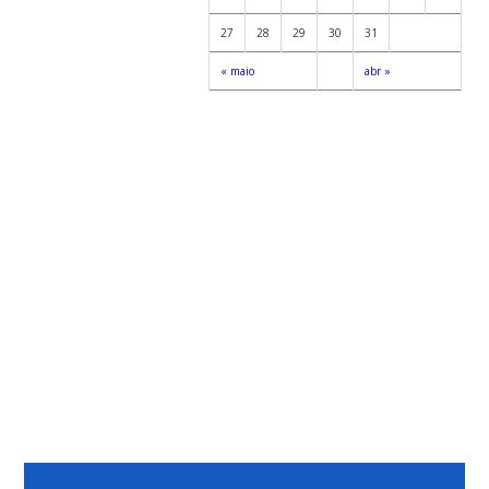
27
28
29
30
31
« maio
abr »