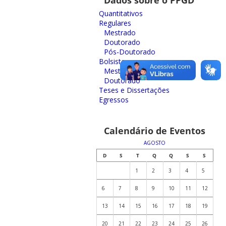
Quantitativos
Regulares
Mestrado
Doutorado
Pós-Doutorado
Bolsistas
Mestrado
Doutorado
Teses e Dissertações
Egressos
Calendário de Eventos
AGOSTO
D
S
T
Q
Q
S
S
1
2
3
4
5
6
7
8
9
10
11
12
13
14
15
16
17
18
19
20
21
22
23
24
25
26