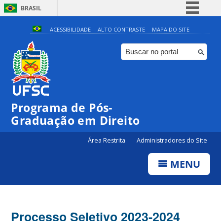
BRASIL
Simplifique!
ACESSIBILIDADE
ALTO CONTRASTE
MAPA DO SITE
Comunica BR
Participe
Acesso à informação
Legislação
Programa de Pós-
Canais
Graduação em Direito
Área Restrita
Administradores do Site
MENU
Processo Seletivo 2023-2024