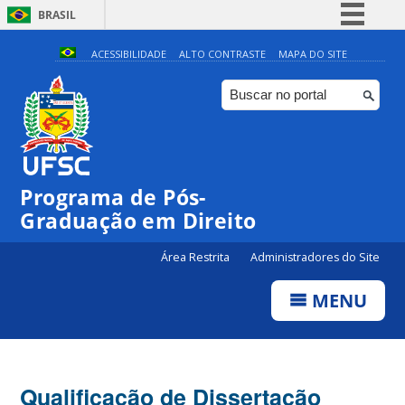
BRASIL
Simplifique!
ACESSIBILIDADE
ALTO CONTRASTE
MAPA DO SITE
Comunica BR
Participe
Acesso à informação
Legislação
Programa de Pós-
Canais
Graduação em Direito
Área Restrita
Administradores do Site
MENU
Qualificação de Dissertação