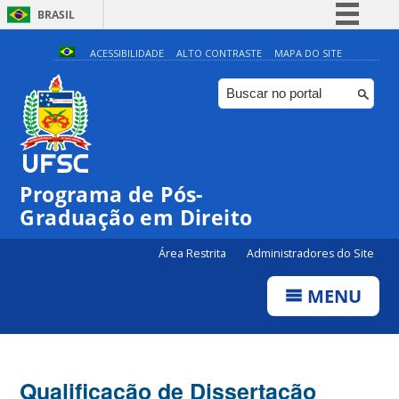
BRASIL
Simplifique!
ACESSIBILIDADE
ALTO CONTRASTE
MAPA DO SITE
Comunica BR
Participe
Acesso à informação
Legislação
Programa de Pós-
Canais
Graduação em Direito
Área Restrita
Administradores do Site
MENU
Qualificação de Dissertação