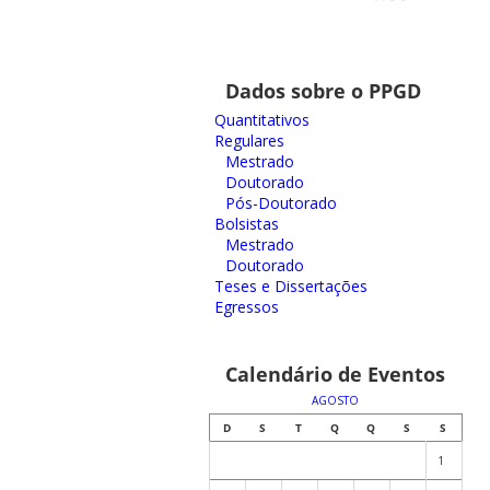
Dados sobre o PPGD
Quantitativos
Regulares
Mestrado
Doutorado
Pós-Doutorado
Bolsistas
Mestrado
Doutorado
Teses e Dissertações
Egressos
Calendário de Eventos
AGOSTO
D
S
T
Q
Q
S
S
1