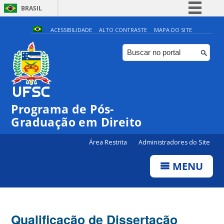
BRASIL
Simplifique!
ACESSIBILIDADE
ALTO CONTRASTE
MAPA DO SITE
Comunica BR
Participe
Acesso à informação
Legislação
Programa de Pós-
Canais
Graduação em Direito
Área Restrita
Administradores do Site
MENU
Qualificação de Dissertação