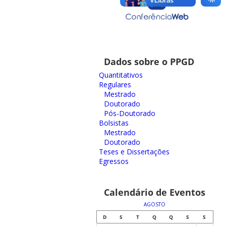
Dados sobre o PPGD
Quantitativos
Regulares
Mestrado
Doutorado
Pós-Doutorado
Bolsistas
Mestrado
Doutorado
Teses e Dissertações
Egressos
Calendário de Eventos
AGOSTO
D
S
T
Q
Q
S
S