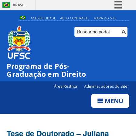
BRASIL
Simplifique!
ACESSIBILIDADE
ALTO CONTRASTE
MAPA DO SITE
Comunica BR
Participe
Acesso à informação
Legislação
Programa de Pós-
Canais
Graduação em Direito
Área Restrita
Administradores do Site
MENU
Tese de Doutorado – Juliana