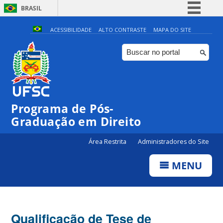
BRASIL
Simplifique!
ACESSIBILIDADE
ALTO CONTRASTE
MAPA DO SITE
Comunica BR
Participe
Acesso à informação
Legislação
Programa de Pós-
Canais
Graduação em Direito
Área Restrita
Administradores do Site
MENU
Qualificação de Tese de