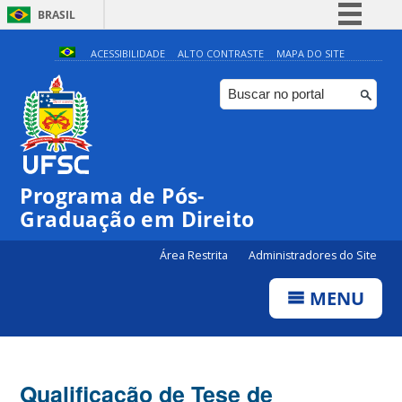
BRASIL
Simplifique!
ACESSIBILIDADE
ALTO CONTRASTE
MAPA DO SITE
Comunica BR
Participe
Acesso à informação
Legislação
Programa de Pós-
Canais
Graduação em Direito
Área Restrita
Administradores do Site
MENU
Qualificação de Tese de