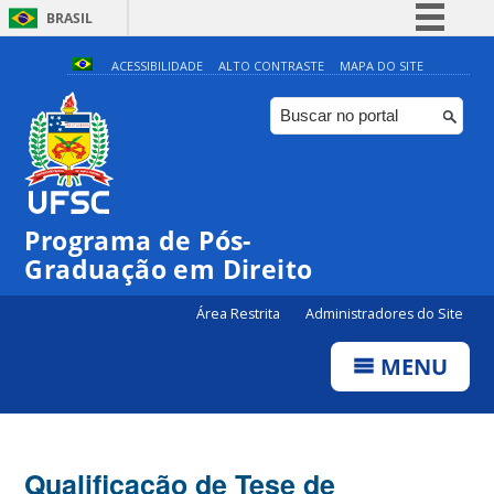
BRASIL
Simplifique!
ACESSIBILIDADE
ALTO CONTRASTE
MAPA DO SITE
Comunica BR
Participe
Acesso à informação
Legislação
Programa de Pós-
Canais
Graduação em Direito
Área Restrita
Administradores do Site
MENU
Qualificação de Tese de