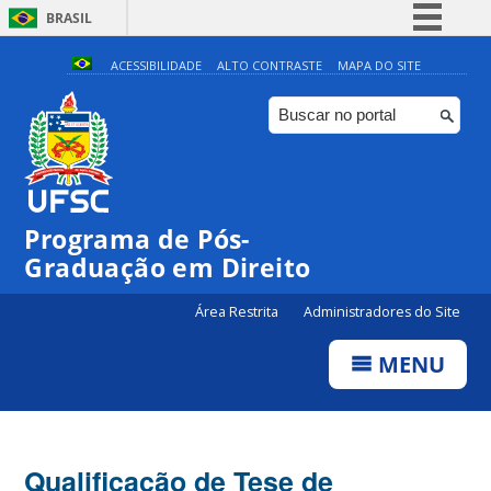
BRASIL
Simplifique!
ACESSIBILIDADE
ALTO CONTRASTE
MAPA DO SITE
Comunica BR
Participe
Acesso à informação
Legislação
Programa de Pós-
Canais
Graduação em Direito
Área Restrita
Administradores do Site
MENU
Qualificação de Tese de