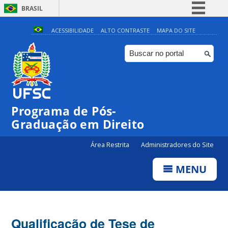
BRASIL
Simplifique!
ACESSIBILIDADE
ALTO CONTRASTE
MAPA DO SITE
Comunica BR
Participe
Acesso à informação
Legislação
Programa de Pós-
Canais
Graduação em Direito
Área Restrita
Administradores do Site
MENU
Qualificação de Tese de