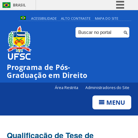
BRASIL
Simplifique!
ACESSIBILIDADE
ALTO CONTRASTE
MAPA DO SITE
Comunica BR
Participe
Acesso à informação
Legislação
Programa de Pós-
Canais
Graduação em Direito
Área Restrita
Administradores do Site
MENU
Qualificação de Tese de