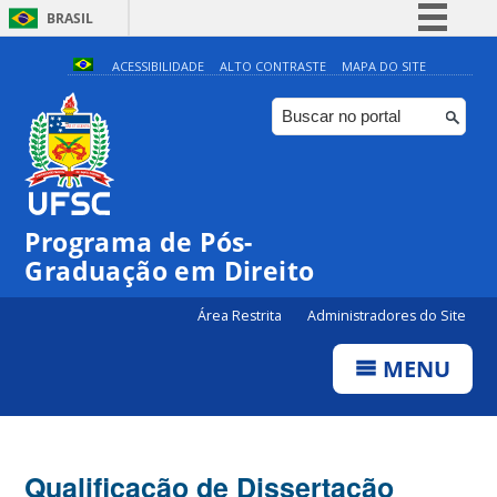
BRASIL
Simplifique!
ACESSIBILIDADE
ALTO CONTRASTE
MAPA DO SITE
Comunica BR
Participe
Acesso à informação
Legislação
Programa de Pós-
Canais
Graduação em Direito
Área Restrita
Administradores do Site
MENU
Qualificação de Dissertação