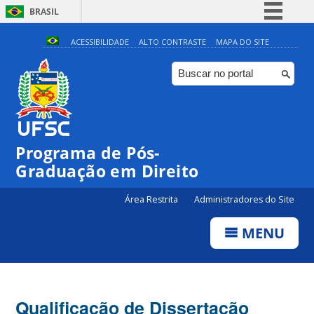
BRASIL
Simplifique!
ACESSIBILIDADE
ALTO CONTRASTE
MAPA DO SITE
Comunica BR
Participe
Acesso à informação
Legislação
Programa de Pós-
Canais
Graduação em Direito
Área Restrita
Administradores do Site
MENU
Qualificação de Dissertação