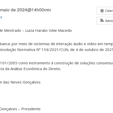
 maio de 2024@14h00min
Cale
CA
Adici
 de Mestrado – Luiza Haruko Ishie Macedo
banca: por meio de sistemas de interação áudio e vídeo em temp
 Resolução Normativa Nº 154/2021/CUN, de 4 de outubro de 202
.101/2005 como instrumento à construção de soluções consensu
sta da Análise Econômica do Direito.
ton das Neves Gonçalves
 Gonçalves – Presidente