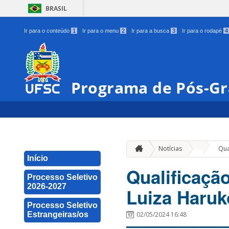
BRASIL
Ir para o conteúdo
1
Ir para o menu
2
Ir para a busca
3
Ir para o rodapé
4
Programa de Pós-Gr
»
Notícias
Qua
Início
Qualificaçã
Processo Seletivo
2026-2027
Luiza Haruk
Processo Seletivo
Estrangeiras/os
02/05/2024 16:48