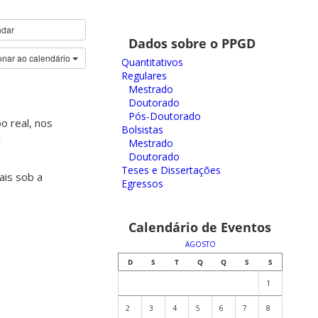
ndar
Dados sobre o PPGD
onar ao calendário
Quantitativos
Regulares
Mestrado
Doutorado
Pós-Doutorado
o real, nos
Bolsistas
1
Mestrado
Doutorado
Teses e Dissertações
ais sob a
Egressos
Calendário de Eventos
AGOSTO
D
S
T
Q
Q
S
S
1
2
3
4
5
6
7
8