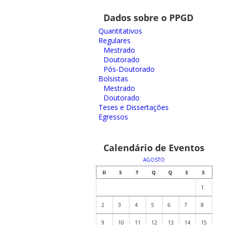
Dados sobre o PPGD
Quantitativos
Regulares
Mestrado
Doutorado
Pós-Doutorado
Bolsistas
Mestrado
Doutorado
Teses e Dissertações
Egressos
Calendário de Eventos
AGOSTO
D
S
T
Q
Q
S
S
1
2
3
4
5
6
7
8
9
10
11
12
13
14
15