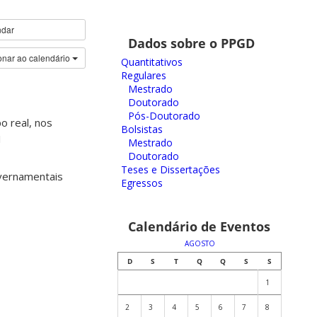
ndar
Dados sobre o PPGD
onar ao calendário
Quantitativos
Regulares
Mestrado
Doutorado
Pós-Doutorado
o real, nos
Bolsistas
1
Mestrado
Doutorado
Teses e Dissertações
overnamentais
Egressos
Calendário de Eventos
AGOSTO
D
S
T
Q
Q
S
S
1
2
3
4
5
6
7
8