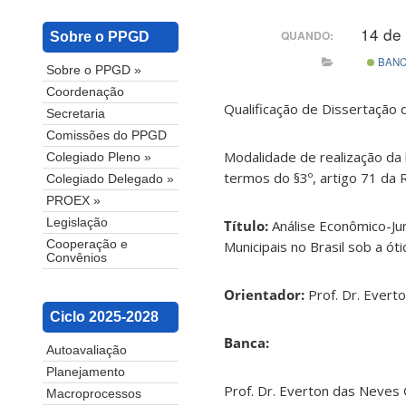
14 de
QUANDO:
Sobre o PPGD
BAN
Sobre o PPGD »
Coordenação
Qualificação de Dissertação
Secretaria
Comissões do PPGD
Modalidade de realização da 
Colegiado Pleno »
termos do §3º, artigo 71 da
Colegiado Delegado »
PROEX »
Legislação
Título:
Análise Econômico-Ju
Municipais no Brasil sob a ót
Cooperação e
Convênios
Orientador:
Prof. Dr. Ever
Ciclo 2025-2028
Banca:
Autoavaliação
Planejamento
Prof. Dr. Everton das Neves
Macroprocessos