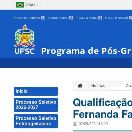
BRASIL
Ir para o conteúdo
1
Ir para o menu
2
Ir para a busca
3
Ir para o rodapé
4
Programa de Pós-Gr
»
Notícias
Qua
Início
Qualificaçã
Processo Seletivo
2026-2027
Fernanda F
Processo Seletivo
Estrangeiras/os
02/05/2024 16:49