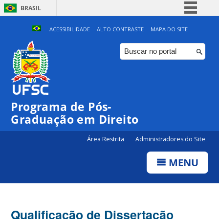
BRASIL
Simplifique!
ACESSIBILIDADE
ALTO CONTRASTE
MAPA DO SITE
Comunica BR
Participe
Acesso à informação
Legislação
Programa de Pós-
Canais
Graduação em Direito
Área Restrita
Administradores do Site
MENU
Qualificação de Dissertação