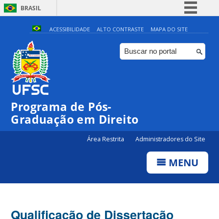
BRASIL
Simplifique!
ACESSIBILIDADE
ALTO CONTRASTE
MAPA DO SITE
Comunica BR
Participe
Acesso à informação
Legislação
Programa de Pós-
Canais
Graduação em Direito
Área Restrita
Administradores do Site
MENU
Qualificação de Dissertação