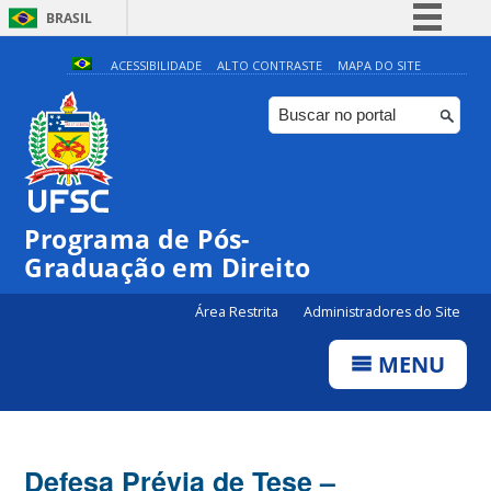
BRASIL
Simplifique!
ACESSIBILIDADE
ALTO CONTRASTE
MAPA DO SITE
Comunica BR
Participe
Acesso à informação
Legislação
Programa de Pós-
Canais
Graduação em Direito
Área Restrita
Administradores do Site
MENU
Defesa Prévia de Tese –