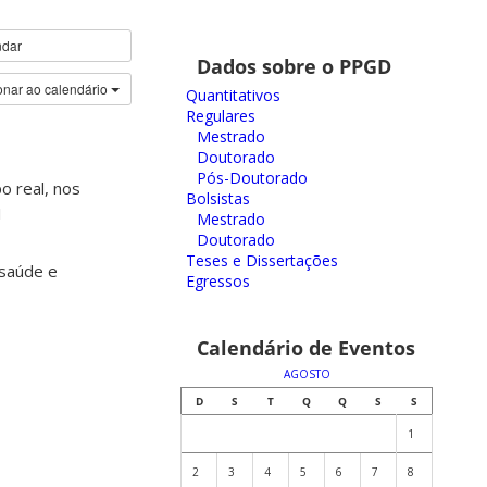
ndar
Dados sobre o PPGD
onar ao calendário
Quantitativos
Regulares
Mestrado
Doutorado
Pós-Doutorado
o real, nos
Bolsistas
1
Mestrado
Doutorado
Teses e Dissertações
 saúde e
Egressos
Calendário de Eventos
AGOSTO
D
S
T
Q
Q
S
S
1
2
3
4
5
6
7
8