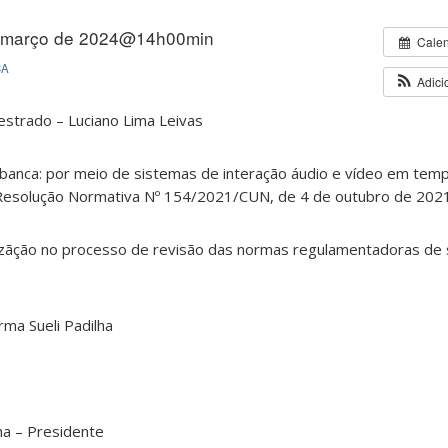
 março de 2024@14h00min
Cale
CA
Adici
strado – Luciano Lima Leivas
banca: por meio de sistemas de interação áudio e vídeo em temp
 Resolução Normativa Nº 154/2021/CUN, de 4 de outubro de 202
izãção no processo de revisão das normas regulamentadoras de
rma Sueli Padilha
lha – Presidente