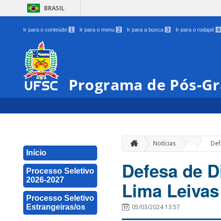
BRASIL
Ir para o conteúdo
1
Ir para o menu
2
Ir para a busca
3
Ir para o rodapé
4
Programa de Pós-Gr
»
Notícias
Def
Início
Defesa de D
Processo Seletivo
2026-2027
Lima Leivas
Processo Seletivo
Estrangeiras/os
05/03/2024 13:57