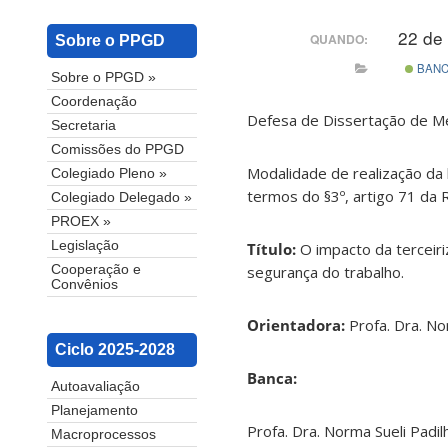
22 de
QUANDO:
Sobre o PPGD
BAN
Sobre o PPGD »
Coordenação
Defesa de Dissertação de Me
Secretaria
Comissões do PPGD
Modalidade de realização da 
Colegiado Pleno »
termos do §3º, artigo 71 da
Colegiado Delegado »
PROEX »
Legislação
Título:
O impacto da terceir
segurança do trabalho.
Cooperação e
Convênios
Orientadora:
Profa. Dra. No
Ciclo 2025-2028
Banca:
Autoavaliação
Planejamento
Profa. Dra. Norma Sueli Padi
Macroprocessos