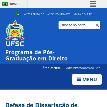
BRASIL
Simplifique!
ACESSIBILIDADE
ALTO CONTRASTE
MAPA DO SITE
Comunica BR
Participe
Acesso à informação
Legislação
Programa de Pós-
Canais
Graduação em Direito
Área Restrita
Administradores do Site
MENU
Defesa de Dissertação de