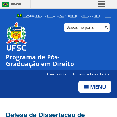
BRASIL
Simplifique!
ACESSIBILIDADE
ALTO CONTRASTE
MAPA DO SITE
Comunica BR
Participe
Acesso à informação
Legislação
Programa de Pós-
Canais
Graduação em Direito
Área Restrita
Administradores do Site
MENU
Defesa de Dissertação de