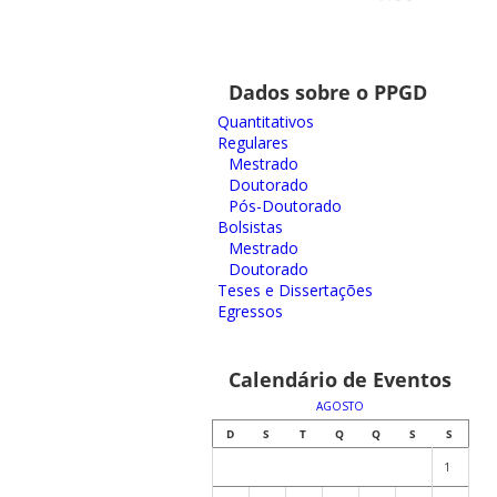
Dados sobre o PPGD
Quantitativos
Regulares
Mestrado
Doutorado
Pós-Doutorado
Bolsistas
Mestrado
Doutorado
Teses e Dissertações
Egressos
Calendário de Eventos
AGOSTO
D
S
T
Q
Q
S
S
1