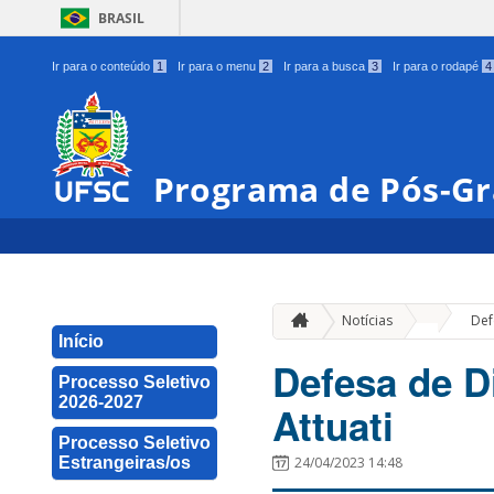
BRASIL
Ir para o conteúdo
1
Ir para o menu
2
Ir para a busca
3
Ir para o rodapé
4
Programa de Pós-Gr
»
Notícias
Def
Início
Defesa de D
Processo Seletivo
2026-2027
Attuati
Processo Seletivo
Estrangeiras/os
24/04/2023 14:48