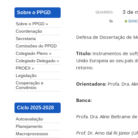
3 de 
QUANDO:
Sobre o PPGD
BAN
Sobre o PPGD »
Coordenação
Defesa de Dissertação de Mes
Secretaria
Comissões do PPGD
Título:
Instrumentos de soft
Colegiado Pleno »
União Europeia ao seu país 
Colegiado Delegado »
retorno.
PROEX »
Legislação
Orientadora:
Profa. Dra. Al
Cooperação e
Convênios
Banca:
Ciclo 2025-2028
Profa. Dra. Aline Beltrame d
Autoavaliação
Planejamento
Prof. Dr. Arno dal Ri Júnior (U
Macroprocessos