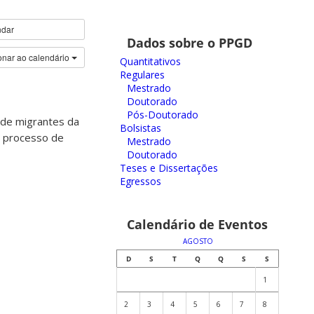
ndar
Dados sobre o PPGD
onar ao calendário
Quantitativos
Regulares
Mestrado
Doutorado
Pós-Doutorado
 de migrantes da
Bolsistas
o processo de
Mestrado
Doutorado
Teses e Dissertações
Egressos
Calendário de Eventos
AGOSTO
D
S
T
Q
Q
S
S
1
2
3
4
5
6
7
8