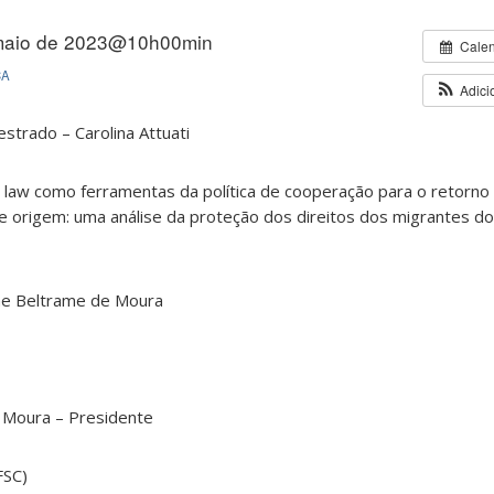
maio de 2023@10h00min
Cale
CA
Adici
trado – Carolina Attuati
 law como ferramentas da política de cooperação para o retorno
de origem: uma análise da proteção dos direitos dos migrantes d
ine Beltrame de Moura
e Moura – Presidente
FSC)