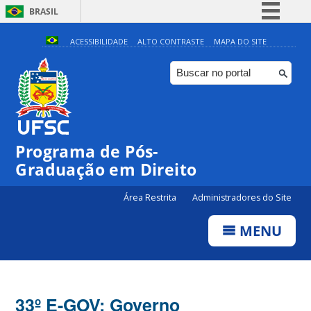
BRASIL
Simplifique!
ACESSIBILIDADE
ALTO CONTRASTE
MAPA DO SITE
Comunica BR
Participe
Acesso à informação
Legislação
Programa de Pós-
Canais
Graduação em Direito
Área Restrita
Administradores do Site
MENU
33º E-GOV: Governo