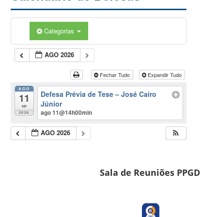
Categorias
AGO 2026
Fechar Tudo
Expandir Tudo
AGO
Defesa Prévia de Tese – José Cairo
11
Júnior
ter
ago 11@14h00min
2026
AGO 2026
Sala de Reuniões PPGD