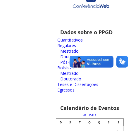
Dados sobre o PPGD
Quantitativos
Regulares
Mestrado
Doutorado
Pós-Doutorado
Bolsistas
Mestrado
Doutorado
Teses e Dissertações
Egressos
Calendário de Eventos
AGOSTO
D
S
T
Q
Q
S
S
1