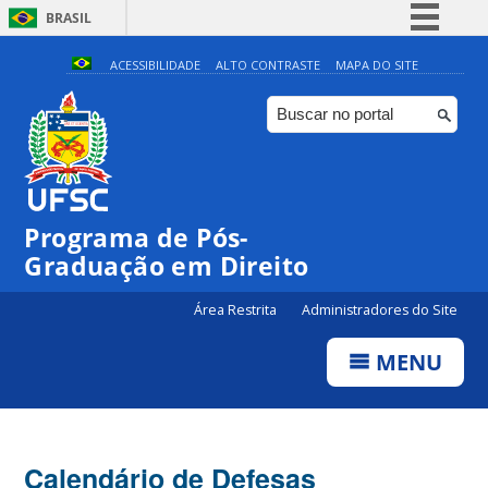
BRASIL
Simplifique!
ACESSIBILIDADE
ALTO CONTRASTE
MAPA DO SITE
Comunica BR
Participe
Acesso à informação
Legislação
Programa de Pós-
Canais
Graduação em Direito
Área Restrita
Administradores do Site
MENU
Calendário de Defesas