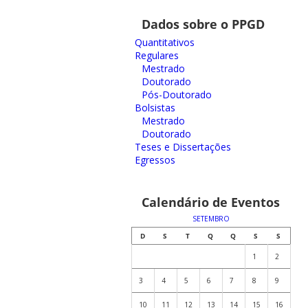
Dados sobre o PPGD
Quantitativos
Regulares
Mestrado
Doutorado
Pós-Doutorado
Bolsistas
Mestrado
Doutorado
Teses e Dissertações
Egressos
Calendário de Eventos
SETEMBRO
D
S
T
Q
Q
S
S
1
2
3
4
5
6
7
8
9
10
11
12
13
14
15
16