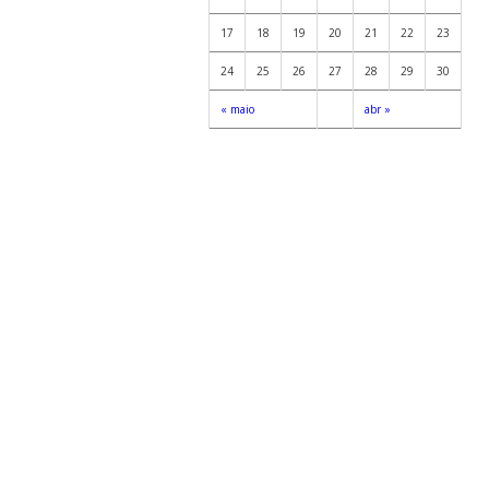
17
18
19
20
21
22
23
24
25
26
27
28
29
30
« maio
abr »