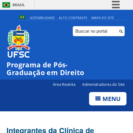
BRASIL
Simplifique!
ACESSIBILIDADE
ALTO CONTRASTE
MAPA DO SITE
Comunica BR
Participe
Acesso à informação
Legislação
Programa de Pós-
Canais
Graduação em Direito
Área Restrita
Administradores do Site
MENU
Integrantes da Clínica de