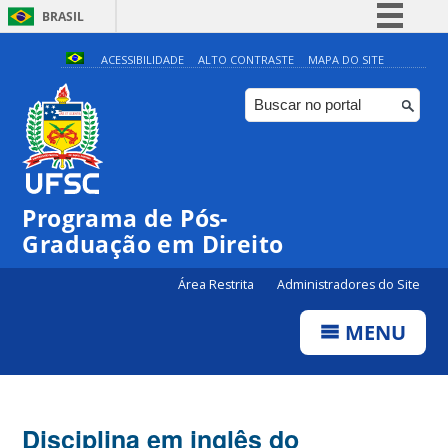
BRASIL
Simplifique!
ACESSIBILIDADE
ALTO CONTRASTE
MAPA DO SITE
Comunica BR
Participe
Acesso à informação
Legislação
Programa de Pós-
Canais
Graduação em Direito
Área Restrita
Administradores do Site
MENU
Disciplina em inglês do