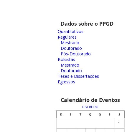
Dados sobre o PPGD
Quantitativos
Regulares
Mestrado
Doutorado
Pós-Doutorado
Bolsistas
Mestrado
Doutorado
Teses e Dissertações
Egressos
Calendário de Eventos
FEVEREIRO
D
S
T
Q
Q
S
S
1